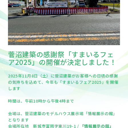
菅沼建築の感謝祭「すまいるフェ
ア2025」の開催が決定しました！
2025年11月8日（土）に菅沼建築がお客様への日頃の感謝
の気持ちを込めて、今年も「すまいるフェア2025」を開催
します
時間は、午前10時から午後4時まで
会場は、菅沼建築のモデルハウス展示場「情報展示の館」
となります
会場所在地 新城市富岡字東川19-1 /
「情報展示の館」