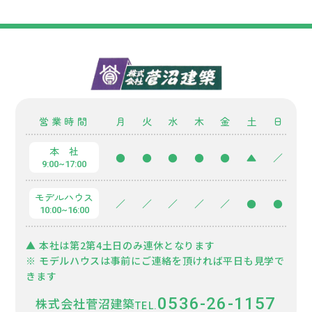
営業時間
月
火
水
木
金
土
日
本 社
●
●
●
●
●
▲
／
9:00~17:00
モデルハウス
／
／
／
／
／
●
●
10:00~16:00
▲ 本社は第2第4土日のみ連休となります
※ モデルハウスは事前にご連絡を頂ければ平日も見学で
きます
0536-26-1157
株式会社菅沼建築