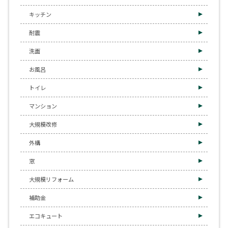
キッチン
耐震
洗面
お風呂
トイレ
マンション
大規模改修
外構
窓
大規模リフォーム
補助金
エコキュート