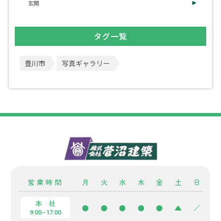
玄関
タグ一覧
豊川市
写真ギャラリー
営業時間
月
火
水
木
金
土
日
本 社
●
●
●
●
●
▲
／
9:00~17:00