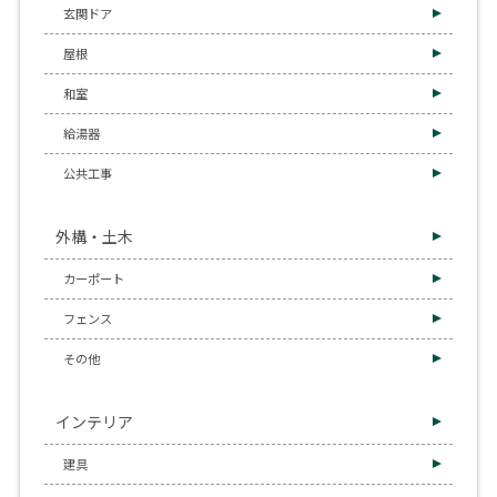
玄関ドア
屋根
和室
給湯器
公共工事
外構・土木
カーポート
フェンス
その他
インテリア
建具