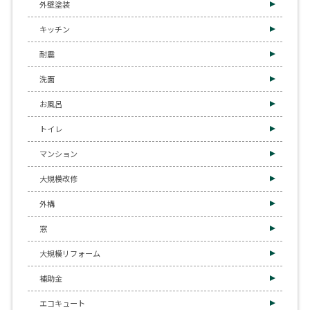
外壁塗装
キッチン
耐震
洗面
お風呂
トイレ
マンション
大規模改修
外構
窓
大規模リフォーム
補助金
エコキュート