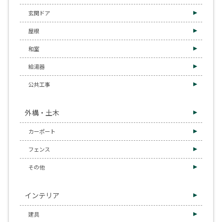
玄関ドア
屋根
和室
給湯器
公共工事
外構・土木
カーポート
フェンス
その他
インテリア
建具