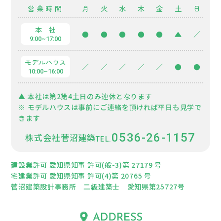
営業時間
月
火
水
木
金
土
日
本 社
●
●
●
●
●
▲
／
9:00~17:00
モデルハウス
／
／
／
／
／
●
●
10:00~16:00
▲ 本社は第2第4土日のみ連休となります
※ モデルハウスは事前にご連絡を頂ければ平日も見学で
きます
0536-26-1157
株式会社菅沼建築
建設業許可 愛知県知事 許可(般-3)第 27179 号
宅建業許可 愛知県知事 許可(4)第 20765 号
菅沼建築設計事務所 二級建築士 愛知県第25727号