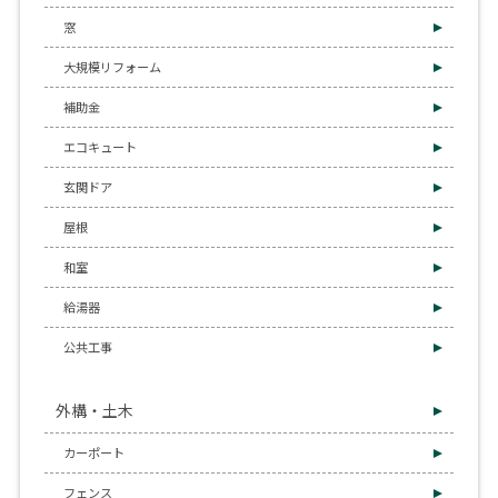
窓
大規模リフォーム
補助金
エコキュート
玄関ドア
屋根
和室
給湯器
公共工事
外構・土木
カーポート
フェンス