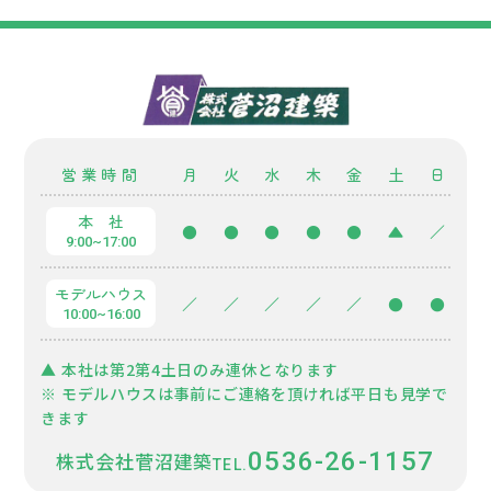
営業時間
月
火
水
木
金
土
日
本 社
●
●
●
●
●
▲
／
9:00~17:00
モデルハウス
／
／
／
／
／
●
●
10:00~16:00
▲ 本社は第2第4土日のみ連休となります
※ モデルハウスは事前にご連絡を頂ければ平日も見学で
きます
0536-26-1157
株式会社菅沼建築