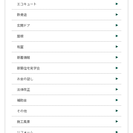
エコキュート
鉄骨造
玄関ドア
屋根
和室
新着情報
新築住宅見学会
お金の話し
法律改正
補助金
その他
施工風景
リフォーム