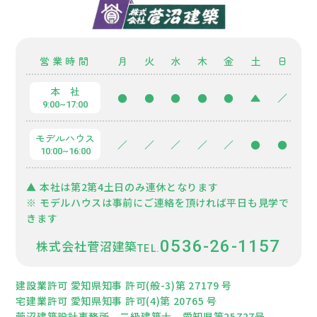
営業時間
月
火
水
木
金
土
日
本 社
●
●
●
●
●
▲
／
9:00~17:00
モデルハウス
／
／
／
／
／
●
●
10:00~16:00
▲ 本社は第2第4土日のみ連休となります
※ モデルハウスは事前にご連絡を頂ければ平日も見学で
きます
0536-26-1157
株式会社菅沼建築
建設業許可 愛知県知事 許可(般-3)第 27179 号
宅建業許可 愛知県知事 許可(4)第 20765 号
菅沼建築設計事務所 二級建築士 愛知県第25727号