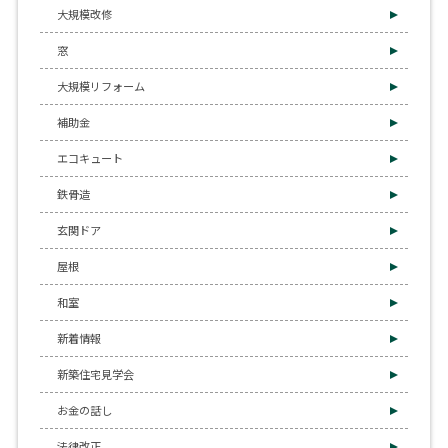
大規模改修
窓
大規模リフォーム
補助金
エコキュート
鉄骨造
玄関ドア
屋根
和室
新着情報
新築住宅見学会
お金の話し
法律改正