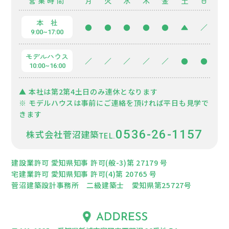
営業時間
月
火
水
木
金
土
日
本 社
●
●
●
●
●
▲
／
9:00~17:00
モデルハウス
／
／
／
／
／
●
●
10:00~16:00
▲ 本社は第2第4土日のみ連休となります
※ モデルハウスは事前にご連絡を頂ければ平日も見学で
きます
0536-26-1157
株式会社菅沼建築
建設業許可 愛知県知事 許可(般-3)第 27179 号
宅建業許可 愛知県知事 許可(4)第 20765 号
菅沼建築設計事務所 二級建築士 愛知県第25727号