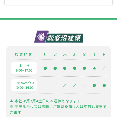
営業時間
月
火
水
木
金
土
日
本 社
●
●
●
●
●
▲
／
9:00~17:00
モデルハウス
／
／
／
／
／
●
●
10:00~16:00
▲ 本社は第2第4土日のみ連休となります
※ モデルハウスは事前にご連絡を頂ければ平日も見学で
きます