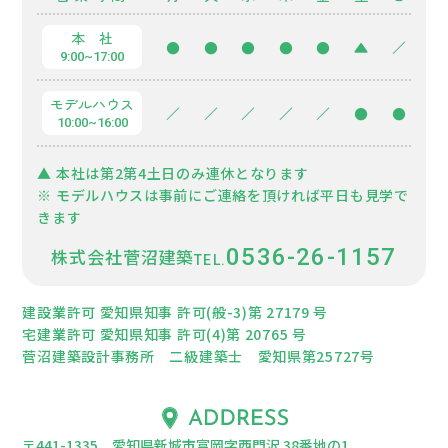
本 社
●
●
●
●
●
▲
／
9:00~17:00
モデルハウス
／
／
／
／
／
●
●
10:00~16:00
▲ 本社は第2第4土日のみ連休となります
※ モデルハウスは事前にご連絡を頂ければ平日も見学で
きます
0536-26-1157
株式会社菅沼建築
建設業許可 愛知県知事 許可(般-3)第 27179 号
宅建業許可 愛知県知事 許可(4)第 20765 号
菅沼建築設計事務所 二級建築士 愛知県第25727号
〒441-1335 愛知県新城市富岡字西門沢 38番地の1