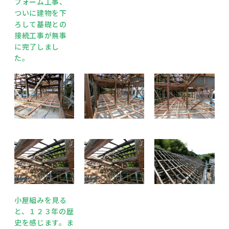
フォーム工事、
ついに建物を下
ろして基礎との
接続工事が無事
に完了しまし
た。
小屋組みを見る
と、１２３年の歴
史を感じます。ま