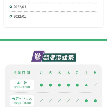
2022/03
2022/01
営業時間
月
火
水
木
金
土
日
本 社
●
●
●
●
●
▲
／
9:00~17:00
モデルハウス
／
／
／
／
／
●
●
10:00~16:00