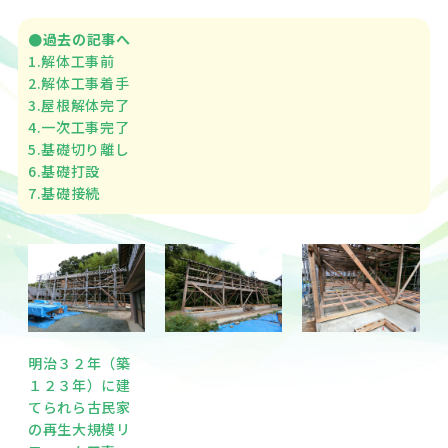
●過去の記事へ
1.解体工事前
2.解体工事着手
3.屋根解体完了
4.一次工事完了
5.基礎切り離し
6.基礎打設
7.基礎接続
明治３２年（築
１２３年）に建
てられら古民家
の再生大規模リ